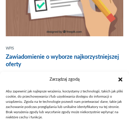
WPIS
Zawiadomienie o wyborze najkorzystniejszej
oferty
Zawiadomienie o wyborze najkorzystniejszej oferty w
Zarządzaj zgodą
postępowaniu prowadzonym w trybie przetargu nieograniczonego
pn. „Dostawa chromatografu gazowego i materiałów
eksploatacyjnych dla Fundacji im. Adama Mickiewicza w
Aby zapewnić jak najlepsze wrażenia, korzystamy z technologii, takich jak pliki
Poznaniu”. Zawiadomienie o wyborze najkorzystniejszej oferty
cookie, do przechowywania i/lub uzyskiwania dostępu do informacji o
urządzeniu. Zgoda na te technologie pozwoli nam przetwarzać dane, takie jak
zachowanie podczas przeglądania lub unikalne identyfikatory na tej stronie.
On
1 sierpnia 2019
Brak wyrażenia zgody lub wycofanie zgody może niekorzystnie wpłynąć na
niektóre cechy i funkcje.
by
fuam