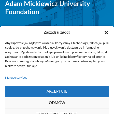
Adam Mickiewicz University
Foundation
Zarządzaj zgodą
Aby zapewnić jak najlepsze wrażenia, korzystamy z technologii, takich jak pliki
cookie, do przechowywania i/lub uzyskiwania dostępu do informacji o
urządzeniu. Zgoda na te technologie pozwoli nam przetwarzać dane, takie jak
Contact
zachowanie podczas przeglądania lub unikalne identyfikatory na tej stronie.
Brak wyrażenia zgody lub wycofanie zgody może niekorzystnie wpłynąć na
niektóre cechy i funkcje.
ul. Rubież 46, 61-612 Poznań
tel. +48 61 827 97 00
Manage services
fundacjauam@ppnt.poznan.pl
AKCEPTUJĘ
ODMÓW