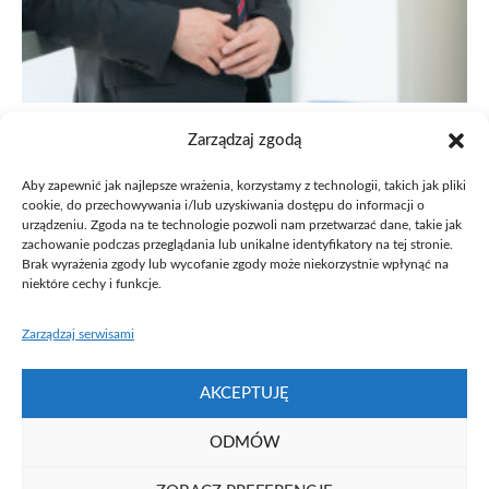
Zarządzaj zgodą
PROFILES
prof. dr hab. Hieronim Maciejewski
Aby zapewnić jak najlepsze wrażenia, korzystamy z technologii, takich jak pliki
cookie, do przechowywania i/lub uzyskiwania dostępu do informacji o
urządzeniu. Zgoda na te technologie pozwoli nam przetwarzać dane, takie jak
Członek Zarządu Fundacji Uniwersytetu im. Adama Mickiewicza
zachowanie podczas przeglądania lub unikalne identyfikatory na tej stronie.
Zastępca Dyrektora Poznańskiego Parku Naukowo-
Technologicznego
Brak wyrażenia zgody lub wycofanie zgody może niekorzystnie wpłynąć na
niektóre cechy i funkcje.
Zarządzaj serwisami
AKCEPTUJĘ
ODMÓW