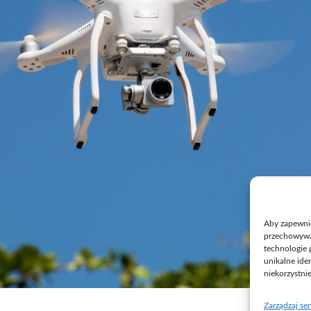
Aby zapewnić 
przechowywan
technologie 
unikalne ide
niekorzystni
Zarządzaj se