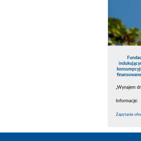
Fundac
indukującym
konsumpcyjn
finansowane
„Wynajem dr
Informacje:
Zapytanie ofe