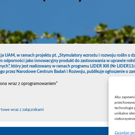
ja UAM, w ramach projektu pt. „Stymulatory wzrostu i rozwoju roślin o dz
 odporności jako innowacyjny produkt do zastosowania w uprawie rolni
ych”, który jest realizowany w ramach programu LIDER XIII (Nr LIDER1
go przez Narodowe Centrum Badań i Rozwoju, publikuje ogłoszenie o za
ona wraz z oprogramowaniem”
Aby zapewnić 
przechowywan
technologie 
rtowe wraz z załącznikami
unikalne ide
niekorzystni
Zarządzaj se