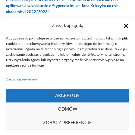
Published
13 października 2022
at 1200×630 in
Zapraszamy do
aplikowania w konkursie o Stypendia im. dr. Jana Kulczyka na rok
akademicki 2022/2023!
.
Zarządzaj zgodą
Aby zapewnić jak najlepsze wrażenia, korzystamy z technologii, takich jak pliki
cookie, do przechowywania i/lub uzyskiwania dostępu do informacji o
urządzeniu. Zgoda na te technologie pozwoli nam przetwarzać dane, takie jak
zachowanie podczas przeglądania lub unikalne identyfikatory na tej stronie.
Brak wyrażenia zgody lub wycofanie zgody może niekorzystnie wpłynąć na
niektóre cechy i funkcje.
Zarządzaj serwisami
AKCEPTUJĘ
ODMÓW
ZOBACZ PREFERENCJE
Fundacja UAM ⓒ 2021