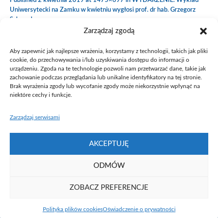
Published
2 kwietnia 2019
at 1475×697 in
WYDARZENIE: Wykład
Uniwersytecki na Zamku w kwietniu wygłosi prof. dr hab. Grzegorz
Schroeder
.
Zarządzaj zgodą
Aby zapewnić jak najlepsze wrażenia, korzystamy z technologii, takich jak pliki
cookie, do przechowywania i/lub uzyskiwania dostępu do informacji o
urządzeniu. Zgoda na te technologie pozwoli nam przetwarzać dane, takie jak
zachowanie podczas przeglądania lub unikalne identyfikatory na tej stronie.
Brak wyrażenia zgody lub wycofanie zgody może niekorzystnie wpłynąć na
niektóre cechy i funkcje.
Zarządzaj serwisami
AKCEPTUJĘ
ODMÓW
ZOBACZ PREFERENCJE
Fundacja UAM ⓒ 2021
Polityka plików cookies
Oświadczenie o prywatności