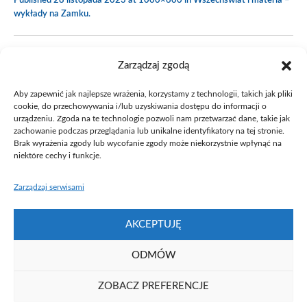
Published
28 listopada 2023
at 1000×600 in
Wszechświat i materia –
wykłady na Zamku
.
Zarządzaj zgodą
Aby zapewnić jak najlepsze wrażenia, korzystamy z technologii, takich jak pliki
cookie, do przechowywania i/lub uzyskiwania dostępu do informacji o
urządzeniu. Zgoda na te technologie pozwoli nam przetwarzać dane, takie jak
zachowanie podczas przeglądania lub unikalne identyfikatory na tej stronie.
Brak wyrażenia zgody lub wycofanie zgody może niekorzystnie wpłynąć na
niektóre cechy i funkcje.
Zarządzaj serwisami
AKCEPTUJĘ
ODMÓW
ZOBACZ PREFERENCJE