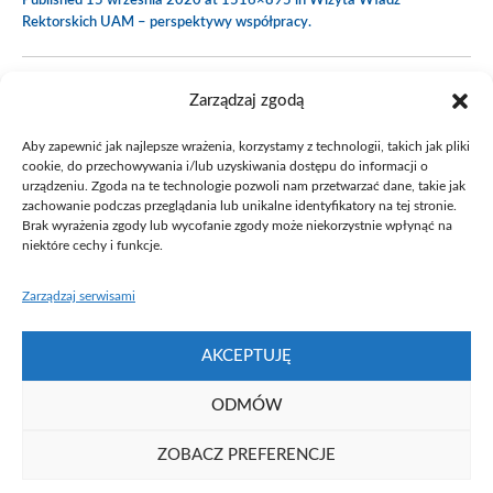
Published
15 września 2020
at 1516×895 in
Wizyta Władz
Rektorskich UAM – perspektywy współpracy
.
Zarządzaj zgodą
Aby zapewnić jak najlepsze wrażenia, korzystamy z technologii, takich jak pliki
cookie, do przechowywania i/lub uzyskiwania dostępu do informacji o
urządzeniu. Zgoda na te technologie pozwoli nam przetwarzać dane, takie jak
zachowanie podczas przeglądania lub unikalne identyfikatory na tej stronie.
Brak wyrażenia zgody lub wycofanie zgody może niekorzystnie wpłynąć na
niektóre cechy i funkcje.
Zarządzaj serwisami
AKCEPTUJĘ
ODMÓW
ZOBACZ PREFERENCJE