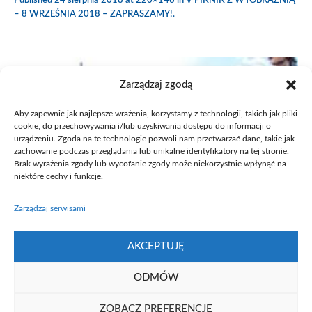
Published
24 sierpnia 2018
at 220×146 in
V PIKNIK Z WYOBRAŹNIĄ
– 8 WRZEŚNIA 2018 – ZAPRASZAMY!
.
Zarządzaj zgodą
Aby zapewnić jak najlepsze wrażenia, korzystamy z technologii, takich jak pliki
cookie, do przechowywania i/lub uzyskiwania dostępu do informacji o
urządzeniu. Zgoda na te technologie pozwoli nam przetwarzać dane, takie jak
zachowanie podczas przeglądania lub unikalne identyfikatory na tej stronie.
Brak wyrażenia zgody lub wycofanie zgody może niekorzystnie wpłynąć na
niektóre cechy i funkcje.
Zarządzaj serwisami
AKCEPTUJĘ
ODMÓW
ZOBACZ PREFERENCJE