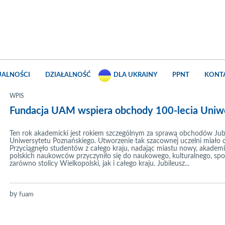
UALNOŚCI
DZIAŁALNOŚĆ
DLA UKRAINY
PPNT
KONT
WPIS
Fundacja UAM wspiera obchody 100-lecia Uniw
Ten rok akademicki jest rokiem szczególnym za sprawą obchodów Jubi
Uniwersytetu Poznańskiego. Utworzenie tak szacownej uczelni miało
Przyciągnęło studentów z całego kraju, nadając miastu nowy, akademi
polskich naukowców przyczyniło się do naukowego, kulturalnego, sp
zarówno stolicy Wielkopolski, jak i całego kraju. Jubileusz...
by
fuam