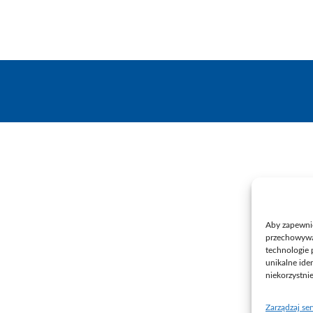
Aby zapewnić 
przechowywan
technologie 
unikalne ide
niekorzystni
Zarządzaj se