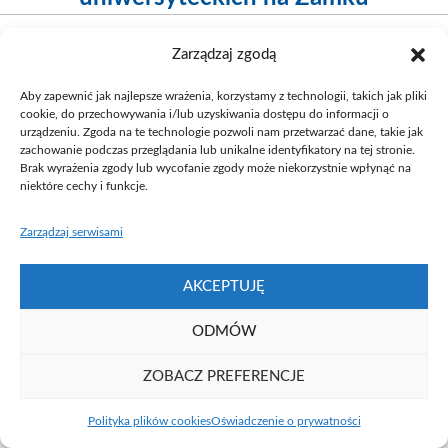
Zarządzaj zgodą
Published
10 lutego 2017
at 300×275 in
WYKŁAD UNIWERSYTECKI:
O błędach eksperymentu
.
Aby zapewnić jak najlepsze wrażenia, korzystamy z technologii, takich jak pliki
cookie, do przechowywania i/lub uzyskiwania dostępu do informacji o
urządzeniu. Zgoda na te technologie pozwoli nam przetwarzać dane, takie jak
zachowanie podczas przeglądania lub unikalne identyfikatory na tej stronie.
Brak wyrażenia zgody lub wycofanie zgody może niekorzystnie wpłynąć na
niektóre cechy i funkcje.
Zarządzaj serwisami
AKCEPTUJĘ
Fundacja UAM ⓒ 2021
ODMÓW
ZOBACZ PREFERENCJE
Polityka plików cookies
Oświadczenie o prywatności