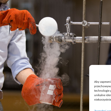
Aby zapewnić 
przechowywan
technologie 
unikalne ide
niekorzystni