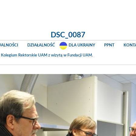
DSC_0087
UALNOŚCI
DZIAŁALNOŚĆ
DLA UKRAINY
PPNT
KONT
n
Kolegium Rektorskie UAM z wizytą w Fundacji UAM
.