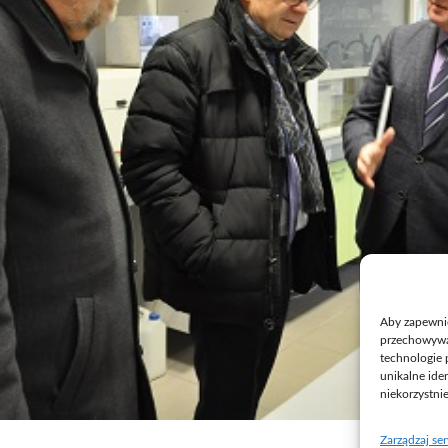
Aby zapewnić 
przechowywan
technologie 
unikalne ide
niekorzystni
Zarządzaj se