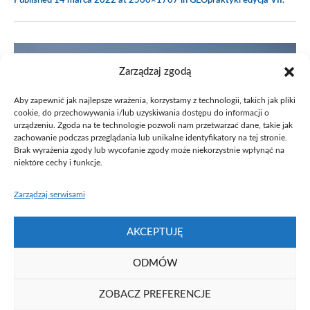
Published
14 marca 2022
at 2560×1707 in
GEOpraktyki edycja VII
.
Zarządzaj zgodą
Aby zapewnić jak najlepsze wrażenia, korzystamy z technologii, takich jak pliki
cookie, do przechowywania i/lub uzyskiwania dostępu do informacji o
urządzeniu. Zgoda na te technologie pozwoli nam przetwarzać dane, takie jak
zachowanie podczas przeglądania lub unikalne identyfikatory na tej stronie.
Brak wyrażenia zgody lub wycofanie zgody może niekorzystnie wpłynąć na
niektóre cechy i funkcje.
Zarządzaj serwisami
AKCEPTUJĘ
ODMÓW
ZOBACZ PREFERENCJE