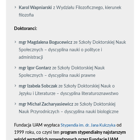
Karol Wapniarski
z Wydziału Filozoficznego, kierunek
filozofia
Doktoranci:
mgr Magdalena Bogucewicz
ze Szkoły Doktorskiej Nauk
Społecznych – dyscyplina nauki o polityce i
administracji
mgr Igor Gontarz
ze Szkoły Doktorskiej Nauk
Społecznych – dyscyplina nauki prawne
mgr Izabela Sobczak
ze Szkoły Doktorskiej Nauk o
Języku i Literaturze – dyscyplina literaturoznawstwo
mgr Michał Zacharyasiewicz
ze Szkoły Doktorskiej
Nauk Przyrodniczych – dyscyplina nauki biologiczne
Fundacja UAM wypłaca
od
Stypendia im. dr. Jana Kulczyka
1999 roku, co czyni ten
program stypendialny najstarszym
wśród wszystkich prowadzonych przez Fundację UAM
.