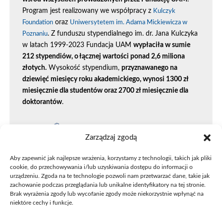
Program jest realizowany we współpracy z
Kulczyk
oraz
Foundation
Uniwersytetem im. Adama Mickiewicza w
. Z funduszu stypendialnego im. dr. Jana Kulczyka
Poznaniu
w latach 1999-2023 Fundacja UAM
wypłaciła w sumie
212 stypendiów, o łącznej wartości ponad 2,6 miliona
złotych.
Wysokość stypendium,
przyznawanego na
dziewięć miesięcy roku akademickiego, wynosi 1300 zł
miesięcznie dla studentów oraz 2700 zł miesięcznie dla
doktorantów
.
Zarządzaj zgodą
Aby zapewnić jak najlepsze wrażenia, korzystamy z technologii, takich jak pliki
cookie, do przechowywania i/lub uzyskiwania dostępu do informacji o
urządzeniu. Zgoda na te technologie pozwoli nam przetwarzać dane, takie jak
zachowanie podczas przeglądania lub unikalne identyfikatory na tej stronie.
Brak wyrażenia zgody lub wycofanie zgody może niekorzystnie wpłynąć na
niektóre cechy i funkcje.