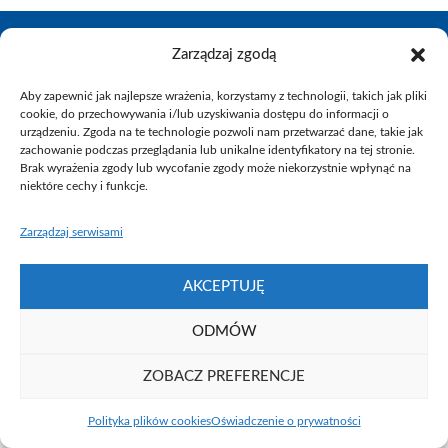
Zarządzaj zgodą
Aby zapewnić jak najlepsze wrażenia, korzystamy z technologii, takich jak pliki
Fundacja UAM ⓒ 2021
cookie, do przechowywania i/lub uzyskiwania dostępu do informacji o
urządzeniu. Zgoda na te technologie pozwoli nam przetwarzać dane, takie jak
zachowanie podczas przeglądania lub unikalne identyfikatory na tej stronie.
Brak wyrażenia zgody lub wycofanie zgody może niekorzystnie wpłynąć na
niektóre cechy i funkcje.
Zarządzaj serwisami
AKCEPTUJĘ
ODMÓW
ZOBACZ PREFERENCJE
Polityka plików cookies
Oświadczenie o prywatności