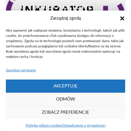
ZAPYTANIE OFERTOWE:
Informacja o wynikach – zakup
Zarządzaj zgodą
dostępu do bazy rynkowej
Aby zapewnić jak najlepsze wrażenia, korzystamy z technologii, takich jak pliki
cookie, do przechowywania i/lub uzyskiwania dostępu do informacji o
urządzeniu. Zgoda na te technologie pozwoli nam przetwarzać dane, takie jak
zachowanie podczas przeglądania lub unikalne identyfikatory na tej stronie.
W odpowiedzi na zapytanie ofertowe z dnia 3 kwietnia
Brak wyrażenia zgody lub wycofanie zgody może niekorzystnie wpłynąć na
2017 roku dotyczące dostępu do bazy rynkowej w
niektóre cechy i funkcje.
ramach projektu „Inkubator Innowacyjności+”
informujemy, że nie wpłynęła żadna oferta.
Zarządzaj serwisami
Informacja o wynikach zapytania ofertowego
AKCEPTUJĘ
ODMÓW
ZOBACZ PREFERENCJE
Fundacja UAM ⓒ 2021
Polityka plików cookies
Oświadczenie o prywatności