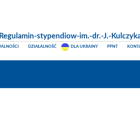
Regulamin-stypendiow-im.-dr.-J.-Kulczyk
UALNOŚCI
DZIAŁALNOŚĆ
DLA UKRAINY
PPNT
KONT