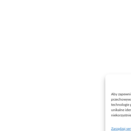
Aby zapewnić 
przechowywan
technologie 
unikalne ide
niekorzystni
Zarządzaj se