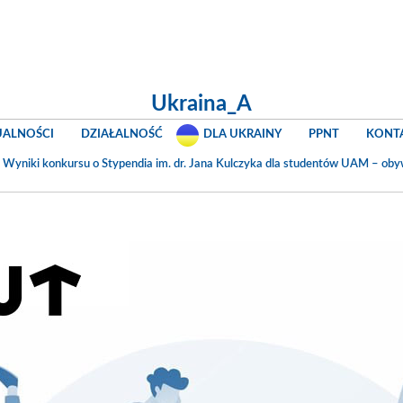
Ukraina_A
UALNOŚCI
DZIAŁALNOŚĆ
DLA UKRAINY
PPNT
KONT
n
Wyniki konkursu o Stypendia im. dr. Jana Kulczyka dla studentów UAM – obyw