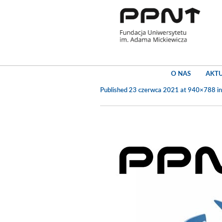
O NAS
AKT
Published
23 czerwca 2021
at 940×788 i