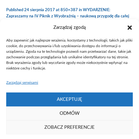
Published
24 sierpnia 2017
at 850×387 in
WYDARZENIE:
Zapraszamy na IV Piknik z Wyobraźnią – naukową przygodę dla całej
rodziny!
.
Zarządzaj zgodą
Aby zapewnić jak najlepsze wrażenia, korzystamy z technologii, takich jak pliki
cookie, do przechowywania i/lub uzyskiwania dostępu do informacji o
urządzeniu. Zgoda na te technologie pozwoli nam przetwarzać dane, takie jak
zachowanie podczas przeglądania lub unikalne identyfikatory na tej stronie.
Brak wyrażenia zgody lub wycofanie zgody może niekorzystnie wpłynąć na
niektóre cechy i funkcje.
Zarządzaj serwisami
AKCEPTUJĘ
ODMÓW
ZOBACZ PREFERENCJE
Fundacja UAM ⓒ 2021