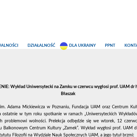
UALNOŚCI
DZIAŁALNOŚĆ
DLA UKRAINY
PPNT
KONT
E: Wykład Uniwersytecki na Zamku w czerwcu wygłosi prof. UAM dr h
Błaszak
 im. Adama Mickiewicza w Poznaniu, Fundacja UAM oraz Centrum Kul
na ostatnie w tym roku spotkanie w ramach „Uniwersyteckich Wykład
h problemowi wolności. Prelekcja odbędzie się we wtorek, 12 czerwc
u Balkonowym Centrum Kultury „Zamek”. Wykład wygłosi prof. UAM dr
stytutu Filozofii na Wydziale Nauk Społecznych UAM, a jego tytuł brzmi: