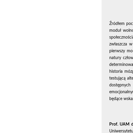
Źródłem pocz
moduł wolno
społecznośc
zwłaszcza w 
pierwszy mor
natury człow
determinowa
historia móz
testującą al
dostępnych
emocjonalny
będące wskaź
Prof. UAM d
Uniwersytet