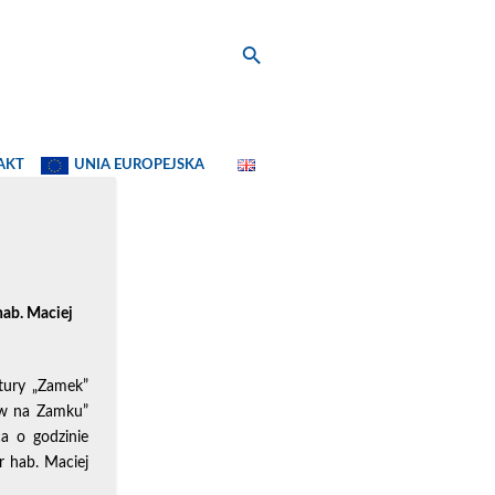
AKT
UNIA EUROPEJSKA
ab. Maciej
tury „Zamek”
ów na Zamku”
a o godzinie
 hab. Maciej