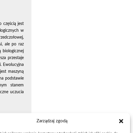
 częścią jest
logicznych w
zedczołowej,
i, ale po raz
 biologicznej
sza przestaje
. Ewolucyjna
 jest maszyną
 na podstawie
onym stanem
czne uczucia
Zarządzaj zgodą
ofii, profesor
wcze dotyczą