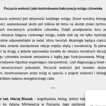
Poczucie wolności jako kontrolowana halucynacja mózgu człowieka
ucia wolności jest aktywność ludzkiego mózgu. Zmysł moralny, którego
ści, wyewoluował około pół miliona lat temu na skutek zmian techno
iach ówczesnych przodków człowieka. Dzięki powiększeniu kory pr
obszarze bieguna czołowego mózgu, ludzie stali się nie tylko bystrzejs
alnie odpowiedzialni za świat, który tworzyli. Aksjologia będąca częścią
ieka zmienia standardowe relacje między etyką i moralnością. Ta pierw
ć tę drugą, a jedynie wprowadza korekty do obszaru moralnych decyzji
gu człowieka zostanie zestawiona z logiką jego funkcjonowania. Mózg
ternatywne hipotezy wyjaśniające rzeczywistość, czyli diagnozującą świat
 sensorycznych pobudzeń. Poczucie wolności jest bowiem złoż
m, konstruowanym przez mózg w oparciu o pojęcie wolności i biologi
nikiem balansu energetycznego ciała.
***
r hab. Maciej Błaszak
– kognitywista, biolog, doktor habilitowany filoz
u im. Adama Mickiewicza w Poznaniu. Jego zainteresowania bada