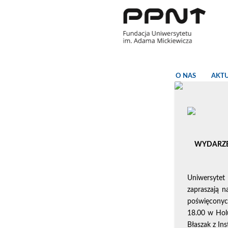
O NAS
AKT
WYDARZENI
Uniwersytet
zapraszają 
poświęconyc
18.00 w Hol
Błaszak z In