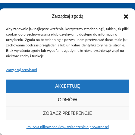
Zarządzaj zgodą
Aby zapewnić jak najlepsze wrażenia, korzystamy z technologii, takich jak pliki
Fundacja UAM ⓒ 2021
cookie, do przechowywania i/lub uzyskiwania dostępu do informacji o
urządzeniu. Zgoda na te technologie pozwoli nam przetwarzać dane, takie jak
zachowanie podczas przeglądania lub unikalne identyfikatory na tej stronie.
Brak wyrażenia zgody lub wycofanie zgody może niekorzystnie wpłynąć na
niektóre cechy i funkcje.
Zarządzaj serwisami
AKCEPTUJĘ
ODMÓW
ZOBACZ PREFERENCJE
Polityka plików cookies
Oświadczenie o prywatności