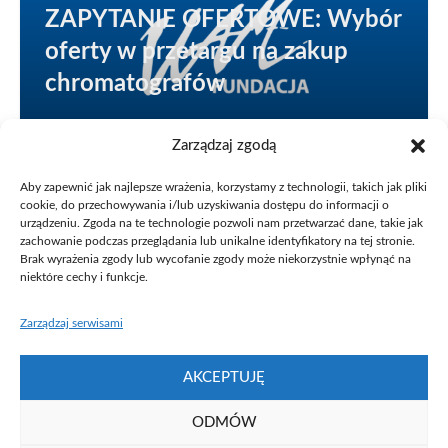
ZAPYTANIE OFERTOWE: Wybór
oferty w przetargu na zakup
chromatografów
Zarządzaj zgodą
Zawiadamiamy o wyborze oferty w przetargu
nieograniczonym na „Zakup i dostawę dwóch fabrycznie
Aby zapewnić jak najlepsze wrażenia, korzystamy z technologii, takich jak pliki
cookie, do przechowywania i/lub uzyskiwania dostępu do informacji o
nowych chromatografów jonowych dla Fundacji UAM w
urządzeniu. Zgoda na te technologie pozwoli nam przetwarzać dane, takie jak
Poznaniu” (postępowanie o nr 1/ITCH/2017)
zachowanie podczas przeglądania lub unikalne identyfikatory na tej stronie.
Brak wyrażenia zgody lub wycofanie zgody może niekorzystnie wpłynąć na
Wykonawcą została firma Metrohm Polska.
niektóre cechy i funkcje.
Zobacz „Zawiadomienie o wyborze oferty” (pdf)
Zarządzaj serwisami
AKCEPTUJĘ
ODMÓW