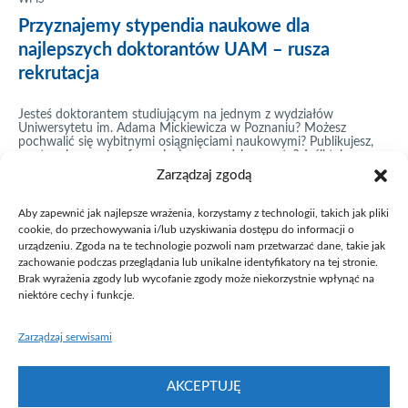
Przyznajemy stypendia naukowe dla
najlepszych doktorantów UAM – rusza
rekrutacja
Jesteś doktorantem studiującym na jednym z wydziałów
Uniwersytetu im. Adama Mickiewicza w Poznaniu? Możesz
pochwalić się wybitnymi osiągnięciami naukowymi? Publikujesz,
występujesz na konferencjach, prowadzisz granty? Jeśli tak,
szukamy właśnie Ciebie! Aplikuj do programu stypendialnego
Zarządzaj zgodą
prowadzonego przez Poznański Park Naukowo-Technologiczny
Fundacji UAM. Celem naszego programu jest wsparcie finansowe
doktorantów o ponad przeciętnych osiągnięciach naukowych.
Aby zapewnić jak najlepsze wrażenia, korzystamy z technologii, takich jak pliki
Zależy nam,...
cookie, do przechowywania i/lub uzyskiwania dostępu do informacji o
urządzeniu. Zgoda na te technologie pozwoli nam przetwarzać dane, takie jak
zachowanie podczas przeglądania lub unikalne identyfikatory na tej stronie.
On
16 września 2019
Brak wyrażenia zgody lub wycofanie zgody może niekorzystnie wpłynąć na
niektóre cechy i funkcje.
by
fuam
Zarządzaj serwisami
AKCEPTUJĘ