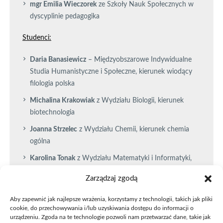
mgr Emilia Wieczorek
ze Szkoły Nauk Społecznych w
dyscyplinie pedagogika
Studenci:
Daria Banasiewicz
– Międzyobszarowe Indywidualne
Studia Humanistyczne i Społeczne, kierunek wiodący
filologia polska
Michalina Krakowiak
z Wydziału Biologii, kierunek
biotechnologia
Joanna Strzelec
z Wydziału Chemii, kierunek chemia
ogólna
Karolina Tonak
z Wydziału Matematyki i Informatyki,
kierunek informatyka
Zarządzaj zgodą
Wysokość przyznanych stypendiów wypłacanych przez
Aby zapewnić jak najlepsze wrażenia, korzystamy z technologii, takich jak pliki
okres 9 miesięcy:
cookie, do przechowywania i/lub uzyskiwania dostępu do informacji o
urządzeniu. Zgoda na te technologie pozwoli nam przetwarzać dane, takie jak