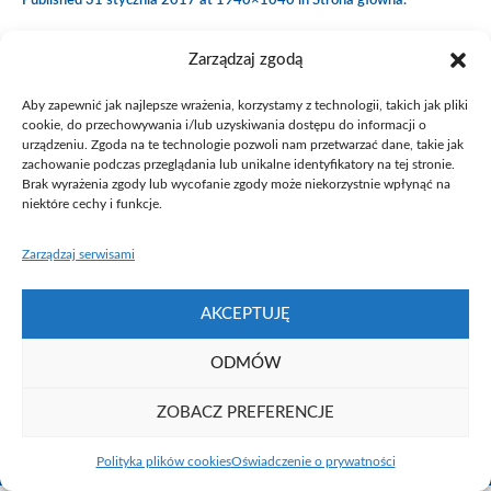
Published
31 stycznia 2017
at 1940×1040 in
Strona główna
.
Zarządzaj zgodą
Aby zapewnić jak najlepsze wrażenia, korzystamy z technologii, takich jak pliki
cookie, do przechowywania i/lub uzyskiwania dostępu do informacji o
urządzeniu. Zgoda na te technologie pozwoli nam przetwarzać dane, takie jak
zachowanie podczas przeglądania lub unikalne identyfikatory na tej stronie.
Brak wyrażenia zgody lub wycofanie zgody może niekorzystnie wpłynąć na
niektóre cechy i funkcje.
Zarządzaj serwisami
AKCEPTUJĘ
ODMÓW
ZOBACZ PREFERENCJE
Fundacja UAM ⓒ 2021
Polityka plików cookies
Oświadczenie o prywatności