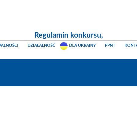
Regulamin konkursu,
UALNOŚCI
DZIAŁALNOŚĆ
DLA UKRAINY
PPNT
KONT