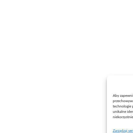
Aby zapewnić 
przechowywan
technologie 
unikalne ide
niekorzystni
Zarządzaj se