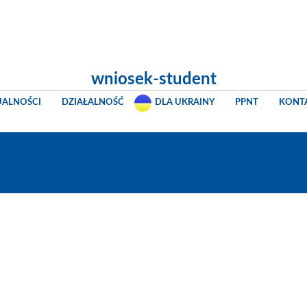
wniosek-student
UALNOŚCI
DZIAŁALNOŚĆ
DLA UKRAINY
PPNT
KONT