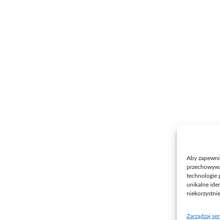
Aby zapewnić 
przechowywan
technologie 
unikalne ide
niekorzystni
Zarządzaj se