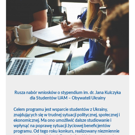
Rusza nabór wniosków o stypendium im. dr. Jana Kulczyka
dla Studentów UAM – Obywateli Ukrainy
Celem programu jest wsparcie studentów z Ukrainy,
znajdujących się w trudnej sytuacji politycznej, społecznej i
ekonomicznej. Ma ono umożliwić dalsze studiowanie i
wpłynąć na poprawę sytuacji życiowej beneficjentów
programu. Od tego roku konkurs, realizowany niezmiennie