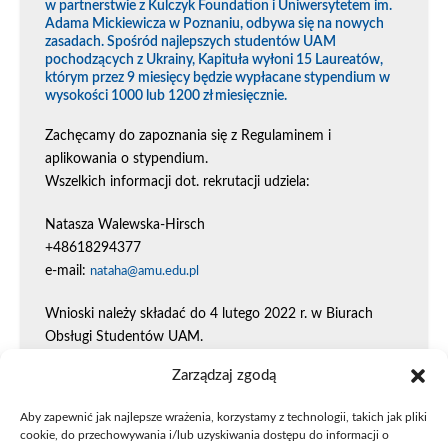
w partnerstwie z Kulczyk Foundation i Uniwersytetem im.
Adama Mickiewicza w Poznaniu, odbywa się na nowych
zasadach. Spośród najlepszych studentów UAM
pochodzących z Ukrainy, Kapituła wyłoni 15 Laureatów,
którym przez 9 miesięcy będzie wypłacane stypendium w
wysokości 1000 lub 1200 zł miesięcznie.
Zachęcamy do zapoznania się z Regulaminem i
aplikowania o stypendium.
Wszelkich informacji dot. rekrutacji udziela:
Natasza Walewska-Hirsch
+48618294377
e-mail:
nataha@amu.edu.pl
Wnioski należy składać do 4 lutego 2022 r. w Biurach
Obsługi Studentów UAM.
Zarządzaj zgodą
PROCEDURA – studenci z Ukrainy
Regulamin stypendiów im. dr. Jana Kulczyka dla Studentów
Aby zapewnić jak najlepsze wrażenia, korzystamy z technologii, takich jak pliki
cookie, do przechowywania i/lub uzyskiwania dostępu do informacji o
/
UAM – Obywateli Ukrainy
Jan Kulczyk Scholarship Award