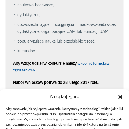
naukowo-badawcze,
dydaktyczne,
upowszechniające osiągnięcia naukowo-badawcze,
dydaktyczne, organizacyjne UAM lub Fundacji UAM,
popularyzujące naukę lub przedsiębiorczość,
kulturalne.
Aby wziąć udział w konkursie należy
wypełnić formularz
zgłoszeniowy.
Nabór wniosków potrwa do 28 lutego 2017 roku.
Przed wypełnieniem formularza zapoznaj się z
Zasadami
Zarządzaj zgodą
Przyznawania Dofinansowania w Ramach Wsparcia Inicjatyw
Środowiska Akademickiego Uniwersytetu Im. Adama
Aby zapewnić jak najlepsze wrażenia, korzystamy z technologii, takich jak pliki
cookie, do przechowywania i/lub uzyskiwania dostępu do informacji o
Mickiewicza W Poznaniu.
urządzeniu. Zgoda na te technologie pozwoli nam przetwarzać dane, takie jak
zachowanie podczas przeglądania lub unikalne identyfikatory na tej stronie.
Wypełnij formularz zgłoszeniowy