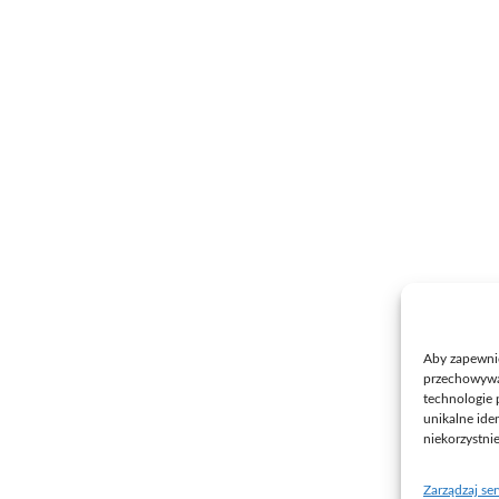
Aby zapewnić 
przechowywan
technologie 
unikalne ide
niekorzystni
Zarządzaj se