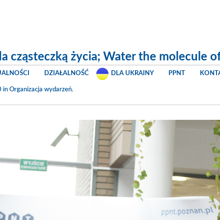
 cząsteczką życia; Water the molecule of 
UALNOŚCI
DZIAŁALNOŚĆ
DLA UKRAINY
PPNT
KONT
 in
Organizacja wydarzeń
.