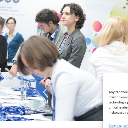
Aby zapewnić 
przechowywan
technologie 
unikalne ide
niekorzystni
Zarządzaj se