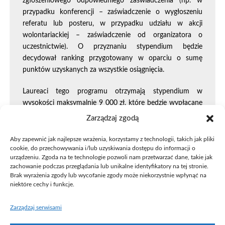
zgłoszeniowego odpowiedniego zaświadczenia (np. w
przypadku konferencji – zaświadczenie o wygłoszeniu
referatu lub posteru, w przypadku udziału w akcji
wolontariackiej – zaświadczenie od organizatora o
uczestnictwie). O przyznaniu stypendium będzie
decydował ranking przygotowany w oparciu o sumę
punktów uzyskanych za wszystkie osiągnięcia.
Laureaci tego programu otrzymają stypendium w
wysokości maksymalnie 9 000 zł, które będzie wypłacane
w ratach.
Zarządzaj zgodą
Na zgłoszenia czekamy
od 7
do 23 lutego za
Aby zapewnić jak najlepsze wrażenia, korzystamy z technologii, takich jak pliki
pośrednictwem elektronicznego formularza
cookie, do przechowywania i/lub uzyskiwania dostępu do informacji o
urządzeniu. Zgoda na te technologie pozwoli nam przetwarzać dane, takie jak
zgłoszeniowego
.
zachowanie podczas przeglądania lub unikalne identyfikatory na tej stronie.
Brak wyrażenia zgody lub wycofanie zgody może niekorzystnie wpłynąć na
Osoby zainteresowane aplikowaniem zachęcamy
niektóre cechy i funkcje.
do zapoznania się z
Regulaminem przyznawania
stypendium
.
Zarządzaj serwisami
Wypełnij formularz