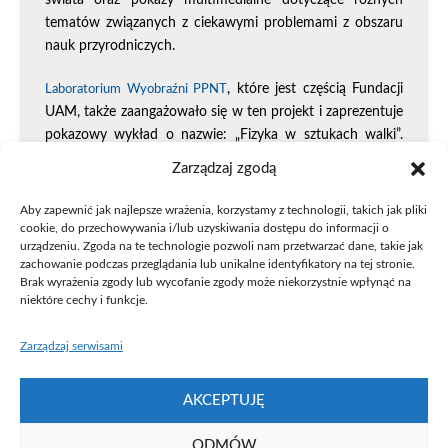
świata oraz pokazy multimedialne dotyczące różnych
tematów związanych z ciekawymi problemami z obszaru
nauk przyrodniczych.
, które jest częścią Fundacji
Laboratorium Wyobraźni PPNT
UAM, także zaangażowało się w ten projekt i zaprezentuje
pokazowy wykład o nazwie: „Fizyka w sztukach walki”.
Publiczność będzie miała okazję zapoznać się z siłami, jakie
Zarządzaj zgodą
pojawiają się przy uderzeniu oraz jak znajomość fizyki
przydaje się w łamaniu desek czy cegieł.
Aby zapewnić jak najlepsze wrażenia, korzystamy z technologii, takich jak pliki
cookie, do przechowywania i/lub uzyskiwania dostępu do informacji o
urządzeniu. Zgoda na te technologie pozwoli nam przetwarzać dane, takie jak
Ta ogólnopolska edycja Festiwalu Nauki Przyrodnicze na
zachowanie podczas przeglądania lub unikalne identyfikatory na tej stronie.
Scenie stanowi krajowy etap europejskiego festiwalu
Brak wyrażenia zgody lub wycofanie zgody może niekorzystnie wpłynąć na
Science on Stage
. Kolejny europejski festiwal odbędzie się
niektóre cechy i funkcje.
w 2019 roku w portugalskim Cascais.
Zarządzaj serwisami
Szczegółowy program umieszczony jest na festiwalowym
portalu
http://sons.amu.edu.pl/
AKCEPTUJĘ
ODMÓW