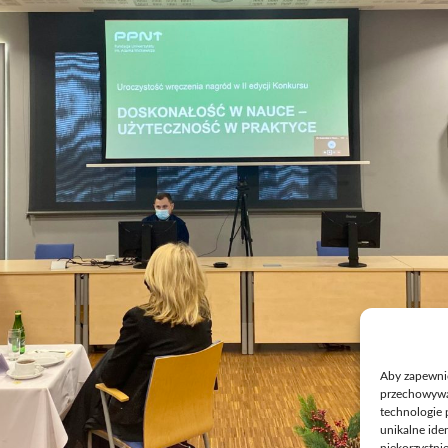
Aby zapewnić 
przechowywan
technologie 
unikalne ide