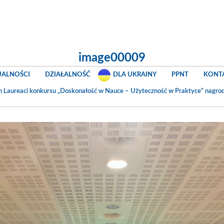
image00009
UALNOŚCI
DZIAŁALNOŚĆ
DLA UKRAINY
PPNT
KONT
n
Laureaci konkursu „Doskonałość w Nauce – Użyteczność w Praktyce” nagrod