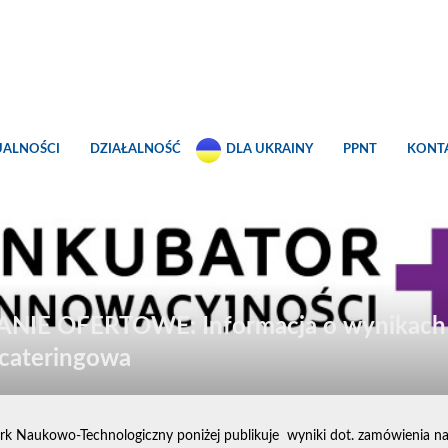
UALNOŚCI
DZIAŁALNOŚĆ
DLA UKRAINY
PPNT
KONT
NIE OFERTOWE: Informacja o wynikach
 cateringowa
rk Naukowo-Technologiczny poniżej publikuje wyniki dot. zamówienia na