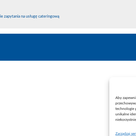
ie zapytania na usługę cateringową
Aby zapewnić 
przechowywan
technologie 
unikalne ide
niekorzystni
Zarządzaj se