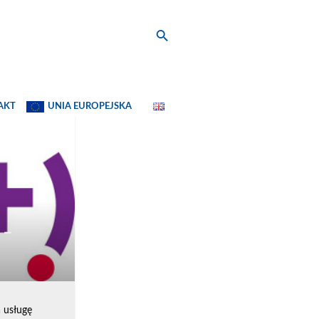
AKT
UNIA EUROPEJSKA
 –
 usługę