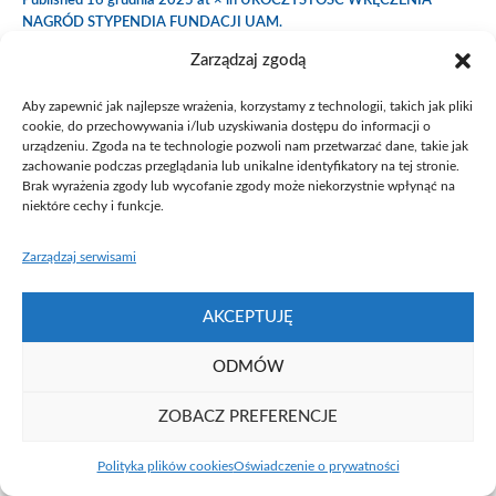
Published
16 grudnia 2025
at × in
UROCZYSTOŚĆ WRĘCZENIA
NAGRÓD STYPENDIA FUNDACJI UAM
.
Zarządzaj zgodą
Aby zapewnić jak najlepsze wrażenia, korzystamy z technologii, takich jak pliki
cookie, do przechowywania i/lub uzyskiwania dostępu do informacji o
urządzeniu. Zgoda na te technologie pozwoli nam przetwarzać dane, takie jak
zachowanie podczas przeglądania lub unikalne identyfikatory na tej stronie.
Brak wyrażenia zgody lub wycofanie zgody może niekorzystnie wpłynąć na
niektóre cechy i funkcje.
Fundacja UAM ⓒ 2021
Zarządzaj serwisami
AKCEPTUJĘ
ODMÓW
ZOBACZ PREFERENCJE
Polityka plików cookies
Oświadczenie o prywatności