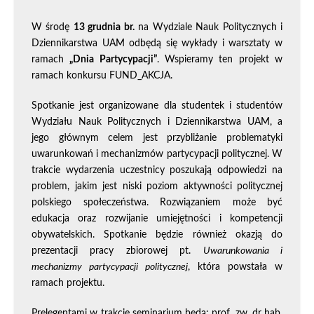
W środę
13 grudnia br.
na Wydziale Nauk Politycznych i
Dziennikarstwa UAM odbędą się wykłady i warsztaty w
ramach
„Dnia Partycypacji”
. Wspieramy ten projekt w
ramach konkursu FUND_AKCJA.
Spotkanie jest organizowane dla studentek i studentów
Wydziału Nauk Politycznych i Dziennikarstwa UAM, a
jego głównym celem jest przybliżanie problematyki
uwarunkowań i mechanizmów partycypacji politycznej. W
trakcie wydarzenia uczestnicy poszukają odpowiedzi na
problem, jakim jest niski poziom aktywności politycznej
polskiego społeczeństwa. Rozwiązaniem może być
edukacja oraz rozwijanie umiejętności i kompetencji
obywatelskich. Spotkanie będzie również okazją do
prezentacji pracy zbiorowej pt.
Uwarunkowania i
mechanizmy partycypacji politycznej
, która powstała w
ramach projektu.
Prelegentami w trakcie seminarium będą: prof. zw. dr hab.