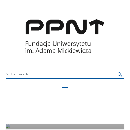
FUND_AKCJA: Dzień
partycypacji na WNPiD