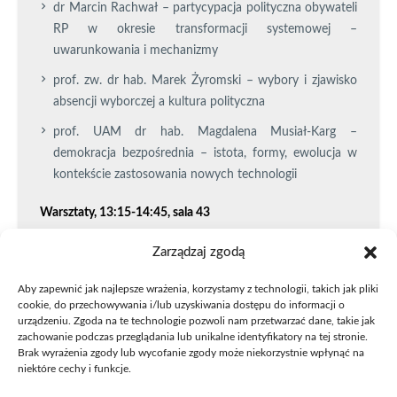
dr Marcin Rachwał – partycypacja polityczna obywateli
RP w okresie transformacji systemowej –
uwarunkowania i mechanizmy
prof. zw. dr hab. Marek Żyromski – wybory i zjawisko
absencji wyborczej a kultura polityczna
prof. UAM dr hab. Magdalena Musiał-Karg –
demokracja bezpośrednia – istota, formy, ewolucja w
kontekście zastosowania nowych technologii
Warsztaty, 13:15-14:45, sala 43
dr Beata Pająk-Patkowska – przesłanki aktywności
Zarządzaj zgodą
politycznej jednostki i jej konsekwencje
Aby zapewnić jak najlepsze wrażenia, korzystamy z technologii, takich jak pliki
dr Natasza Lubik-Reczek – debaty oksfordzkie jako
cookie, do przechowywania i/lub uzyskiwania dostępu do informacji o
urządzeniu. Zgoda na te technologie pozwoli nam przetwarzać dane, takie jak
narzędzie rozwoju kompetencji obywatelskich
zachowanie podczas przeglądania lub unikalne identyfikatory na tej stronie.
Brak wyrażenia zgody lub wycofanie zgody może niekorzystnie wpłynąć na
Koordynator projektu: dr Marcin Rachwał, Zakład Teorii
niektóre cechy i funkcje.
Polityki WNPiD UAM,
.
rachwal@amu.edu.pl