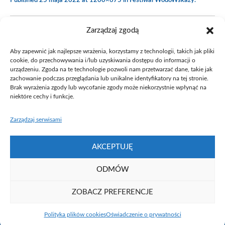
Published
25 maja 2022
at 1200×675 in
Festiwal WodoWskazy
.
Zarządzaj zgodą
Aby zapewnić jak najlepsze wrażenia, korzystamy z technologii, takich jak pliki
cookie, do przechowywania i/lub uzyskiwania dostępu do informacji o
urządzeniu. Zgoda na te technologie pozwoli nam przetwarzać dane, takie jak
zachowanie podczas przeglądania lub unikalne identyfikatory na tej stronie.
Brak wyrażenia zgody lub wycofanie zgody może niekorzystnie wpłynąć na
niektóre cechy i funkcje.
Zarządzaj serwisami
AKCEPTUJĘ
ODMÓW
ZOBACZ PREFERENCJE
Fundacja UAM ⓒ 2021
Polityka plików cookies
Oświadczenie o prywatności