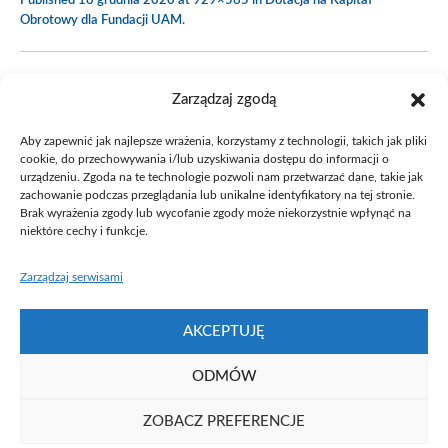
Published
18 grudnia 2020
at 929×565 in
Dotacja na Kapitał
Obrotowy dla Fundacji UAM
.
Zarządzaj zgodą
Aby zapewnić jak najlepsze wrażenia, korzystamy z technologii, takich jak pliki
cookie, do przechowywania i/lub uzyskiwania dostępu do informacji o
urządzeniu. Zgoda na te technologie pozwoli nam przetwarzać dane, takie jak
zachowanie podczas przeglądania lub unikalne identyfikatory na tej stronie.
Brak wyrażenia zgody lub wycofanie zgody może niekorzystnie wpłynąć na
niektóre cechy i funkcje.
Zarządzaj serwisami
AKCEPTUJĘ
ODMÓW
ZOBACZ PREFERENCJE