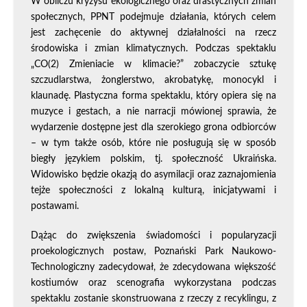
W obliczu kryzysu ekologicznego oraz drastycznych zmian
społecznych, PPNT podejmuje działania, których celem
jest zachęcenie do aktywnej działalności na rzecz
środowiska i zmian klimatycznych. Podczas spektaklu
„CO(2) Zmieniacie w klimacie?” zobaczycie sztukę
szczudlarstwa, żonglerstwo, akrobatykę, monocykl i
klaunadę. Plastyczna forma spektaklu, który opiera się na
muzyce i gestach, a nie narracji mówionej sprawia, że
wydarzenie dostępne jest dla szerokiego grona odbiorców
– w tym także osób, które nie posługują się w sposób
biegły językiem polskim, tj. społeczność Ukraińska.
Widowisko będzie okazją do asymilacji oraz zaznajomienia
tejże społeczności z lokalną kulturą, inicjatywami i
postawami.
Dążąc do zwiększenia świadomości i popularyzacji
proekologicznych postaw, Poznański Park Naukowo-
Technologiczny zadecydował, że zdecydowana większość
kostiumów oraz scenografia wykorzystana podczas
spektaklu zostanie skonstruowana z rzeczy z recyklingu, z