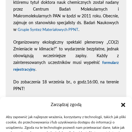
któremu tytuł doktora nauk chemicznych został nadany
przez Centrum Badań Molekularnych i
Makromolekularnych PAN w Łodzi w 2011 roku. Obecnie,
zajmuje on stanowisko specjalisty ds. Badań Naukowych
w
.
Grupie Syntez Materiałowych PPNT
Organizowany ekologiczny spektakl plenerowy „CO(2)
Zmieniacie w klimacie?” to wydarzenie bezpłatne, jednak
obowiązują wcześniejsze zapisy. Każdy z
zainteresowanych uczestników musi wypełnić
formularz
.
rejestracyjny
Do zobaczenia 18 września br., o godz.16:00, na terenie
PPNT!
Zarządzaj zgodą
***
Aby zapewnić jak najlepsze wrażenia, korzystamy z technologii, takich jak pliki
Ekologiczny spektakl plenerowy realizowany jest w
cookie, do przechowywania i/lub uzyskiwania dostępu do informacji o
ramach projektu: Nowe Laboratorium Wyobraźni.
urządzeniu. Zgoda na te technologie pozwoli nam przetwarzać dane, takie jak